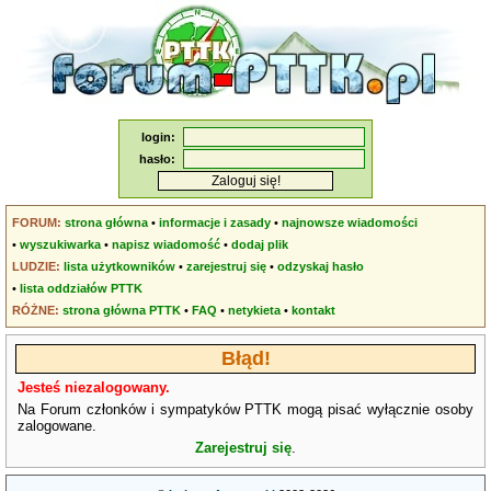
login:
hasło:
FORUM:
strona główna
•
informacje i zasady
•
najnowsze wiadomości
•
wyszukiwarka
•
napisz wiadomość
•
dodaj plik
LUDZIE:
lista użytkowników
•
zarejestruj się
•
odzyskaj hasło
•
lista oddziałów PTTK
RÓŻNE:
strona główna PTTK
•
FAQ
•
netykieta
•
kontakt
Błąd!
Jesteś niezalogowany.
Na Forum członków i sympatyków PTTK mogą pisać wyłącznie osoby
zalogowane.
Zarejestruj się
.