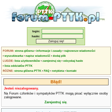
login:
hasło:
FORUM:
strona główna
•
informacje i zasady
•
najnowsze wiadomości
•
wyszukiwarka
•
napisz wiadomość
•
dodaj plik
LUDZIE:
lista użytkowników
•
zarejestruj się
•
odzyskaj hasło
•
lista oddziałów PTTK
RÓŻNE:
strona główna PTTK
•
FAQ
•
netykieta
•
kontakt
Błąd!
Jesteś niezalogowany.
Na Forum członków i sympatyków PTTK mogą pisać wyłącznie osoby
zalogowane.
Zarejestruj się
.