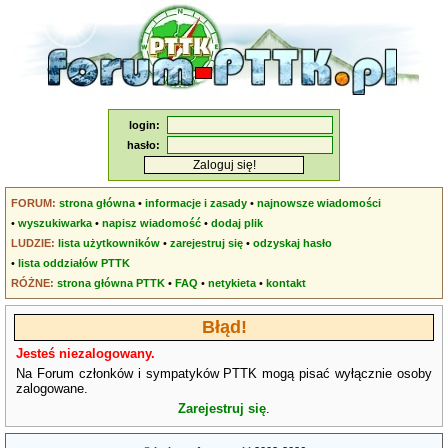
login:
hasło:
FORUM:
strona główna
•
informacje i zasady
•
najnowsze wiadomości
•
wyszukiwarka
•
napisz wiadomość
•
dodaj plik
LUDZIE:
lista użytkowników
•
zarejestruj się
•
odzyskaj hasło
•
lista oddziałów PTTK
RÓŻNE:
strona główna PTTK
•
FAQ
•
netykieta
•
kontakt
Błąd!
Jesteś niezalogowany.
Na Forum członków i sympatyków PTTK mogą pisać wyłącznie osoby
zalogowane.
Zarejestruj się
.