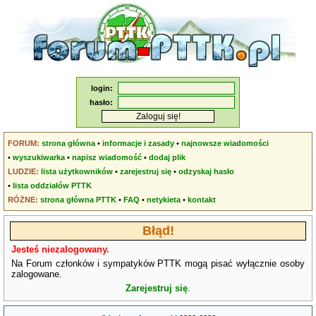
login:
hasło:
FORUM:
strona główna
•
informacje i zasady
•
najnowsze wiadomości
•
wyszukiwarka
•
napisz wiadomość
•
dodaj plik
LUDZIE:
lista użytkowników
•
zarejestruj się
•
odzyskaj hasło
•
lista oddziałów PTTK
RÓŻNE:
strona główna PTTK
•
FAQ
•
netykieta
•
kontakt
Błąd!
Jesteś niezalogowany.
Na Forum członków i sympatyków PTTK mogą pisać wyłącznie osoby
zalogowane.
Zarejestruj się
.