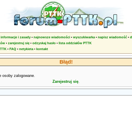
•
informacje i zasady
•
najnowsze wiadomości
•
wyszukiwarka
•
napisz wiadomość
•
d
ków
•
zarejestruj się
•
odzyskaj hasło
•
lista oddziałów PTTK
PTTK
•
FAQ
•
netykieta
•
kontakt
Błąd!
e osoby zalogowane.
Zarejestruj się
.