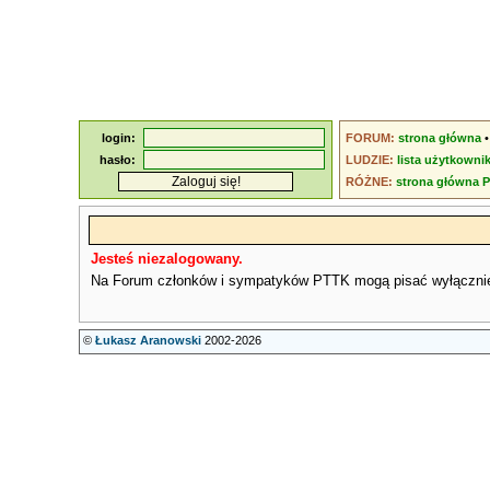
login:
FORUM:
strona główna
hasło:
LUDZIE:
lista użytkowni
RÓŻNE:
strona główna 
Jesteś niezalogowany.
Na Forum członków i sympatyków PTTK mogą pisać wyłączni
©
Łukasz Aranowski
2002-2026