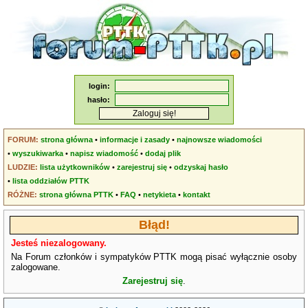
login:
hasło:
FORUM:
strona główna
•
informacje i zasady
•
najnowsze wiadomości
•
wyszukiwarka
•
napisz wiadomość
•
dodaj plik
LUDZIE:
lista użytkowników
•
zarejestruj się
•
odzyskaj hasło
•
lista oddziałów PTTK
RÓŻNE:
strona główna PTTK
•
FAQ
•
netykieta
•
kontakt
Błąd!
Jesteś niezalogowany.
Na Forum członków i sympatyków PTTK mogą pisać wyłącznie osoby
zalogowane.
Zarejestruj się
.