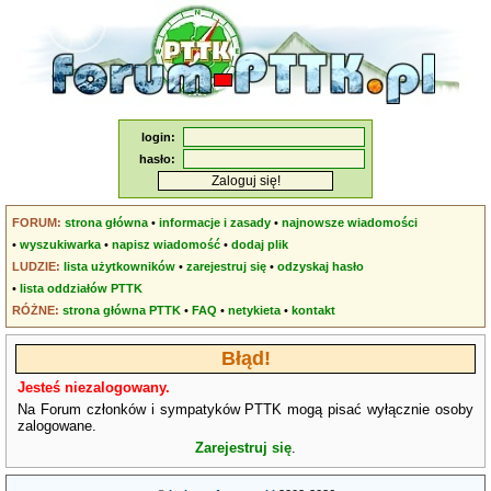
login:
hasło:
FORUM:
strona główna
•
informacje i zasady
•
najnowsze wiadomości
•
wyszukiwarka
•
napisz wiadomość
•
dodaj plik
LUDZIE:
lista użytkowników
•
zarejestruj się
•
odzyskaj hasło
•
lista oddziałów PTTK
RÓŻNE:
strona główna PTTK
•
FAQ
•
netykieta
•
kontakt
Błąd!
Jesteś niezalogowany.
Na Forum członków i sympatyków PTTK mogą pisać wyłącznie osoby
zalogowane.
Zarejestruj się
.