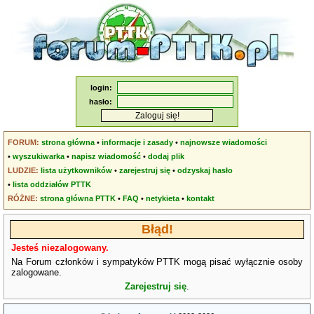
login:
hasło:
FORUM:
strona główna
•
informacje i zasady
•
najnowsze wiadomości
•
wyszukiwarka
•
napisz wiadomość
•
dodaj plik
LUDZIE:
lista użytkowników
•
zarejestruj się
•
odzyskaj hasło
•
lista oddziałów PTTK
RÓŻNE:
strona główna PTTK
•
FAQ
•
netykieta
•
kontakt
Błąd!
Jesteś niezalogowany.
Na Forum członków i sympatyków PTTK mogą pisać wyłącznie osoby
zalogowane.
Zarejestruj się
.