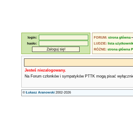
login:
FORUM:
strona główna
hasło:
LUDZIE:
lista użytkowni
RÓŻNE:
strona główna 
Jesteś niezalogowany.
Na Forum członków i sympatyków PTTK mogą pisać wyłączni
©
Łukasz Aranowski
2002-2026