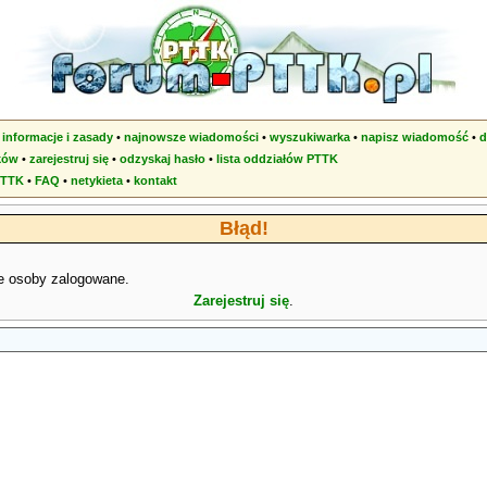
•
informacje i zasady
•
najnowsze wiadomości
•
wyszukiwarka
•
napisz wiadomość
•
d
ków
•
zarejestruj się
•
odzyskaj hasło
•
lista oddziałów PTTK
PTTK
•
FAQ
•
netykieta
•
kontakt
Błąd!
e osoby zalogowane.
Zarejestruj się
.