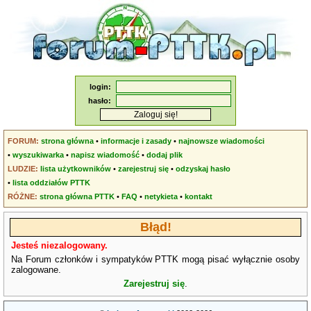
login:
hasło:
FORUM:
strona główna
•
informacje i zasady
•
najnowsze wiadomości
•
wyszukiwarka
•
napisz wiadomość
•
dodaj plik
LUDZIE:
lista użytkowników
•
zarejestruj się
•
odzyskaj hasło
•
lista oddziałów PTTK
RÓŻNE:
strona główna PTTK
•
FAQ
•
netykieta
•
kontakt
Błąd!
Jesteś niezalogowany.
Na Forum członków i sympatyków PTTK mogą pisać wyłącznie osoby
zalogowane.
Zarejestruj się
.