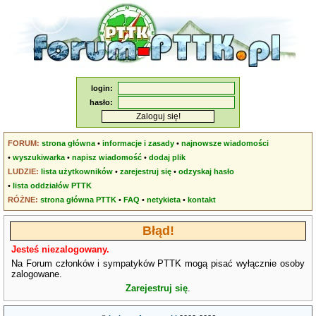
login:
hasło:
FORUM:
strona główna
•
informacje i zasady
•
najnowsze wiadomości
•
wyszukiwarka
•
napisz wiadomość
•
dodaj plik
LUDZIE:
lista użytkowników
•
zarejestruj się
•
odzyskaj hasło
•
lista oddziałów PTTK
RÓŻNE:
strona główna PTTK
•
FAQ
•
netykieta
•
kontakt
Błąd!
Jesteś niezalogowany.
Na Forum członków i sympatyków PTTK mogą pisać wyłącznie osoby
zalogowane.
Zarejestruj się
.