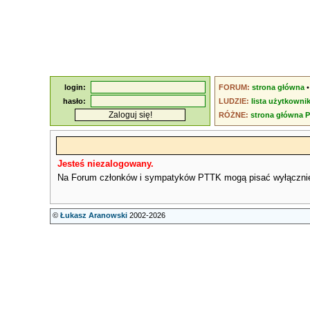
login:
FORUM:
strona główna
hasło:
LUDZIE:
lista użytkowni
RÓŻNE:
strona główna 
Jesteś niezalogowany.
Na Forum członków i sympatyków PTTK mogą pisać wyłączni
©
Łukasz Aranowski
2002-2026