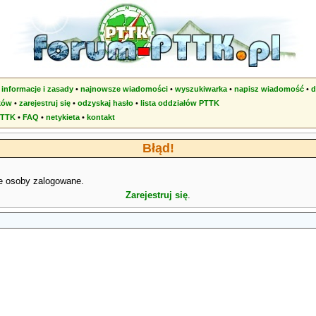
•
informacje i zasady
•
najnowsze wiadomości
•
wyszukiwarka
•
napisz wiadomość
•
d
ków
•
zarejestruj się
•
odzyskaj hasło
•
lista oddziałów PTTK
PTTK
•
FAQ
•
netykieta
•
kontakt
Błąd!
e osoby zalogowane.
Zarejestruj się
.