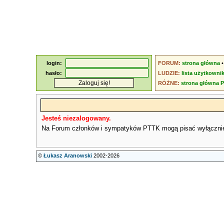
login:
FORUM:
strona główna
hasło:
LUDZIE:
lista użytkowni
RÓŻNE:
strona główna 
Jesteś niezalogowany.
Na Forum członków i sympatyków PTTK mogą pisać wyłączni
©
Łukasz Aranowski
2002-2026