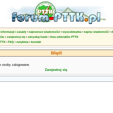
•
informacje i zasady
•
najnowsze wiadomości
•
wyszukiwarka
•
napisz wiadomość
•
d
ków
•
zarejestruj się
•
odzyskaj hasło
•
lista oddziałów PTTK
PTTK
•
FAQ
•
netykieta
•
kontakt
Błąd!
e osoby zalogowane.
Zarejestruj się
.