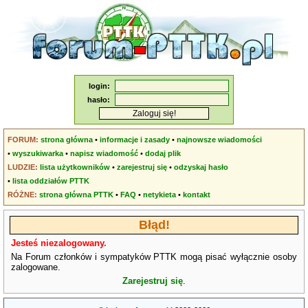
login:
hasło:
FORUM:
strona główna
•
informacje i zasady
•
najnowsze wiadomości
•
wyszukiwarka
•
napisz wiadomość
•
dodaj plik
LUDZIE:
lista użytkowników
•
zarejestruj się
•
odzyskaj hasło
•
lista oddziałów PTTK
RÓŻNE:
strona główna PTTK
•
FAQ
•
netykieta
•
kontakt
Błąd!
Jesteś niezalogowany.
Na Forum członków i sympatyków PTTK mogą pisać wyłącznie osoby
zalogowane.
Zarejestruj się
.