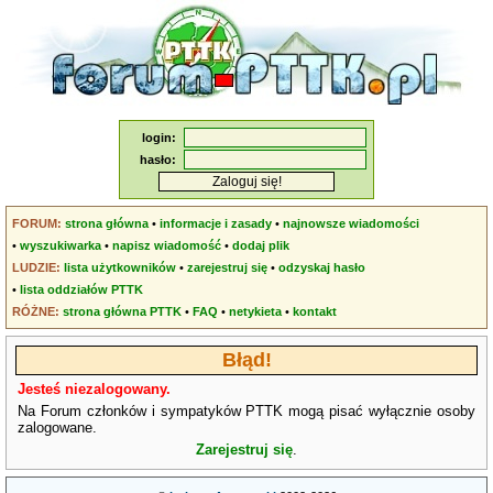
login:
hasło:
FORUM:
strona główna
•
informacje i zasady
•
najnowsze wiadomości
•
wyszukiwarka
•
napisz wiadomość
•
dodaj plik
LUDZIE:
lista użytkowników
•
zarejestruj się
•
odzyskaj hasło
•
lista oddziałów PTTK
RÓŻNE:
strona główna PTTK
•
FAQ
•
netykieta
•
kontakt
Błąd!
Jesteś niezalogowany.
Na Forum członków i sympatyków PTTK mogą pisać wyłącznie osoby
zalogowane.
Zarejestruj się
.