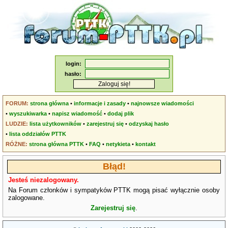
login:
hasło:
FORUM:
strona główna
•
informacje i zasady
•
najnowsze wiadomości
•
wyszukiwarka
•
napisz wiadomość
•
dodaj plik
LUDZIE:
lista użytkowników
•
zarejestruj się
•
odzyskaj hasło
•
lista oddziałów PTTK
RÓŻNE:
strona główna PTTK
•
FAQ
•
netykieta
•
kontakt
Błąd!
Jesteś niezalogowany.
Na Forum członków i sympatyków PTTK mogą pisać wyłącznie osoby
zalogowane.
Zarejestruj się
.