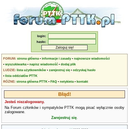
login:
hasło:
FORUM:
strona główna
•
informacje i zasady
•
najnowsze wiadomości
•
wyszukiwarka
•
napisz wiadomość
•
dodaj plik
LUDZIE:
lista użytkowników
•
zarejestruj się
•
odzyskaj hasło
•
lista oddziałów PTTK
RÓŻNE:
strona główna PTTK
•
FAQ
•
netykieta
•
kontakt
Błąd!
Jesteś niezalogowany.
Na Forum członków i sympatyków PTTK mogą pisać wyłącznie osoby
zalogowane.
Zarejestruj się
.