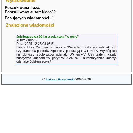
Wyszukiwanie
Poszukiwana fraza:
Poszukiwany autor:
klada82
Pasujących wiadomości:
1
Znalezione wiadomości
Jubileuszowa 90 lat a odznaka "w góry"
Autor: klada82
Data: 2025-12-23 08:08:51
Dzień dobry, Co oznacza zapis: > "Warunkiem zdobycia odznaki jest
uzyskanie 90 punktów zgodnie z punktacją GOT PTTK. Wymóg ten
nie dotyczy zdobywców odznaki „W góry”." Czy zatem każdy
zdobywca odznaki "w góry" w 2025 roku automatycznie dostaje
odznakę Jubileuszową?
©
Łukasz Aranowski
2002-2026