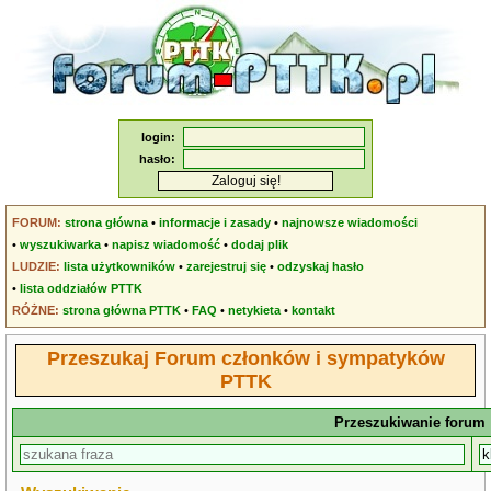
login:
hasło:
FORUM:
strona główna
•
informacje i zasady
•
najnowsze wiadomości
•
wyszukiwarka
•
napisz wiadomość
•
dodaj plik
LUDZIE:
lista użytkowników
•
zarejestruj się
•
odzyskaj hasło
•
lista oddziałów PTTK
RÓŻNE:
strona główna PTTK
•
FAQ
•
netykieta
•
kontakt
Przeszukaj Forum członków i sympatyków
PTTK
Przeszukiwanie forum